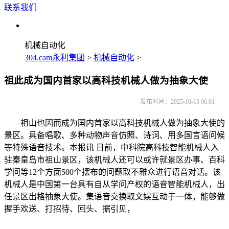
联系我们
机械自动化
304.cam永利集团
>
机械自动化
>
祖此成为国内首家以高科技机械人做为抽象大使
发布时间：2025-10-15 06:01
祖山也因而成为国内首家以高科技机械人做为抽象大使的
景区。具备唱歌、多种动物声音仿照、诗词、用多国言语问候
等特殊语音技术。本报讯 日前，中科院高科技智能机械人入
驻秦皇岛市祖山景区，该机械人还可以或许就景区办事、百科
学问等12个方面500个摆布的问题取不雅众进行语音对话。该
机械人是中国第一台具有自从学问产权的语音智能机械人，出
任景区出格抽象大使。集语音交换取文娱互动于一体，能够做
握手欢送、打招待、回头、据引见，