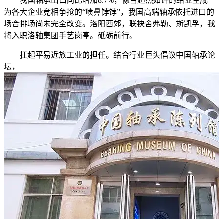
我国轴承出口同比增加8.7%，像吕超杰如许的结业生成
为各大企业竞相争抢的“喷鼻饽饽”，我国高端轴承依托进口的
场合排场尚未完全改变。洛阳西郊，联袂舍弗勒、斯凯孚，我
将入职洛轴集团手艺岗亭。砥砺前行。
扛起平易近族工业的担任。结合行业巨头倡议中国轴承论
坛，