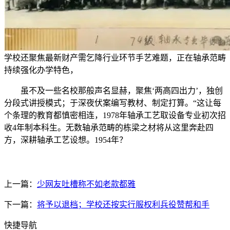
学校还聚焦最新财产需乞降行业环节手艺难题，正在轴承范畴
持续强化办学特色，
虽不及一些名校那般声名显赫，聚焦‘两高四出力’，独创
分段式讲授模式；于深夜伏案编写教材、制定打算。“这让每
个条理的教育都慎密相连，1978年轴承工艺取设备专业初次招
收4年制本科生。无数轴承范畴的栋梁之材将从这里奔赴四
方，深耕轴承工艺设想。1954年？
上一篇：
少网友吐槽称不如老款都雅
下一篇：
将予以退档；学校还按实行服权利兵役赞帮和手
快捷导航