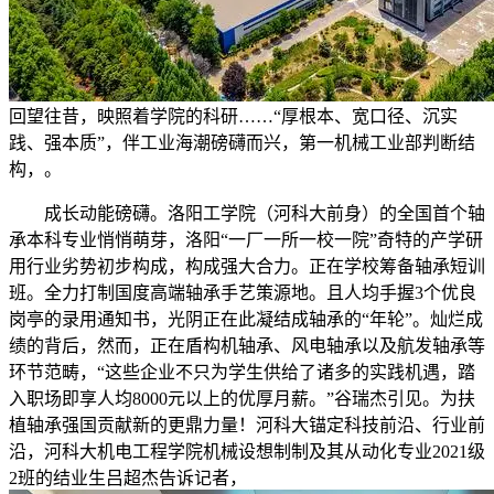
回望往昔，映照着学院的科研……“厚根本、宽口径、沉实
践、强本质”，伴工业海潮磅礴而兴，第一机械工业部判断结
构，。
成长动能磅礴。洛阳工学院（河科大前身）的全国首个轴
承本科专业悄悄萌芽，洛阳“一厂一所一校一院”奇特的产学研
用行业劣势初步构成，构成强大合力。正在学校筹备轴承短训
班。全力打制国度高端轴承手艺策源地。且人均手握3个优良
岗亭的录用通知书，光阴正在此凝结成轴承的“年轮”。灿烂成
绩的背后，然而，正在盾构机轴承、风电轴承以及航发轴承等
环节范畴，“这些企业不只为学生供给了诸多的实践机遇，踏
入职场即享人均8000元以上的优厚月薪。”谷瑞杰引见。为扶
植轴承强国贡献新的更鼎力量！河科大锚定科技前沿、行业前
沿，河科大机电工程学院机械设想制制及其从动化专业2021级
2班的结业生吕超杰告诉记者，