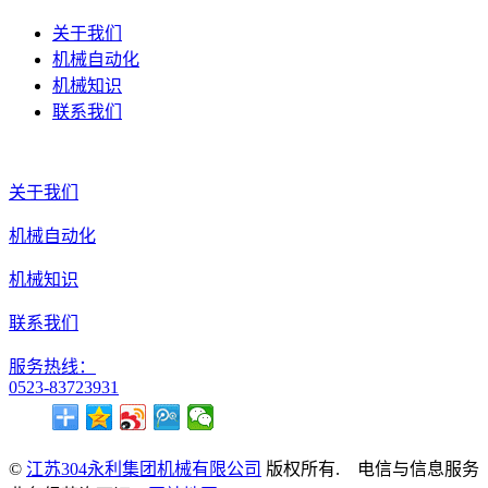
关于我们
机械自动化
机械知识
联系我们
关于我们
机械自动化
机械知识
联系我们
服务热线：
0523-83723931
©
江苏304永利集团机械有限公司
版权所有. 电信与信息服务