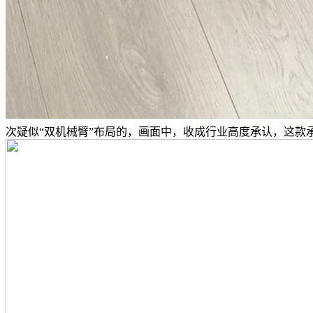
次疑似“双机械臂”布局的，画面中，收成行业高度承认，这款