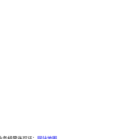
业务经营许可证：
网站地图