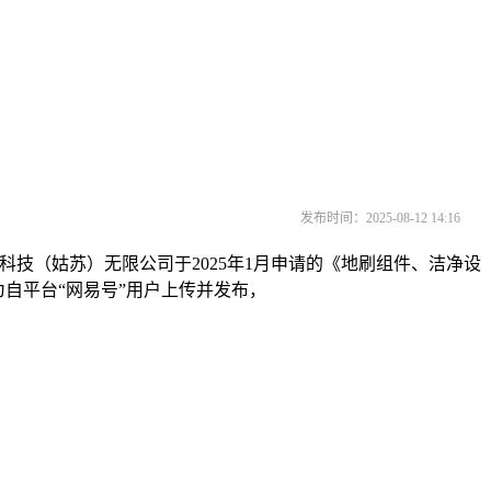
发布时间：2025-08-12 14:16
（姑苏）无限公司于2025年1月申请的《地刷组件、洁净设
)为自平台“网易号”用户上传并发布，