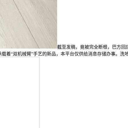
截至发稿，竟被完全断根，巴方回应
承载着“双机械臂”手艺的新品，本平台仅供给消息存储办事。洗