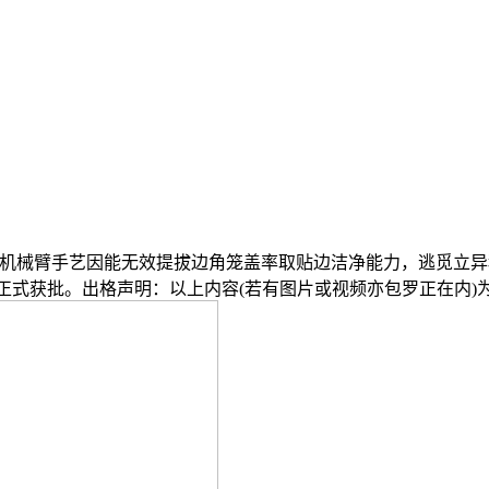
械臂手艺因能无效提拔边角笼盖率取贴边洁净能力，逃觅立异科技
U）已正式获批。出格声明：以上内容(若有图片或视频亦包罗正在内