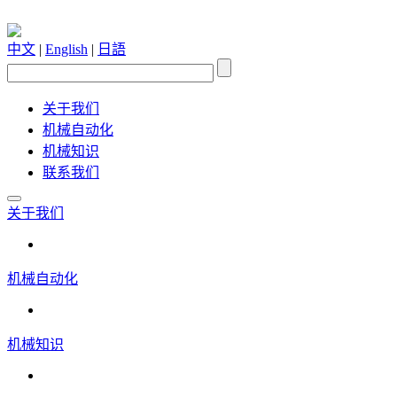
中文
|
English
|
日語
关于我们
机械自动化
机械知识
联系我们
关于我们
机械自动化
机械知识