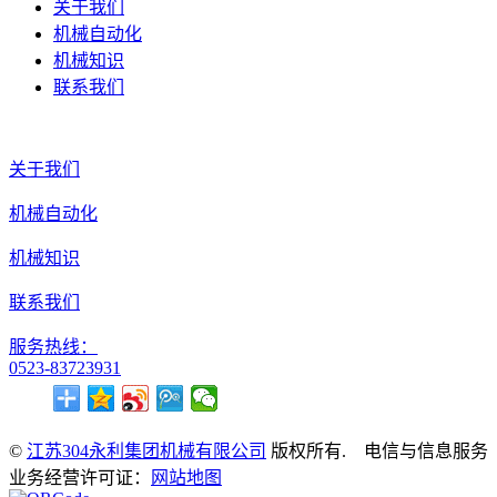
关于我们
机械自动化
机械知识
联系我们
关于我们
机械自动化
机械知识
联系我们
服务热线：
0523-83723931
©
江苏304永利集团机械有限公司
版权所有. 电信与信息服务
业务经营许可证：
网站地图