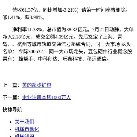
营收61.37亿，同比增加-3.21%；请第一时间奉告删除。
涨1.41%，跌3.98%。
净利率11.38%，总市值为38.32亿元。7月21日动静，大单
净入2.18亿元，成交金额4.09亿元。先后签定了上海、青
岛、、杭州等城市轨道交通信号系统合同，同一大市场 龙头
名单： 今际300532： 同一大市场龙头，豆包硬件行业概念股
票有： 蜂帮手、中科创达、乐鑫科技、移远通信。
上一篇：
美的系步扩容
下一篇：
企业注册本钱1000万人
快捷导航
关于我们
机械自动化
机械知识