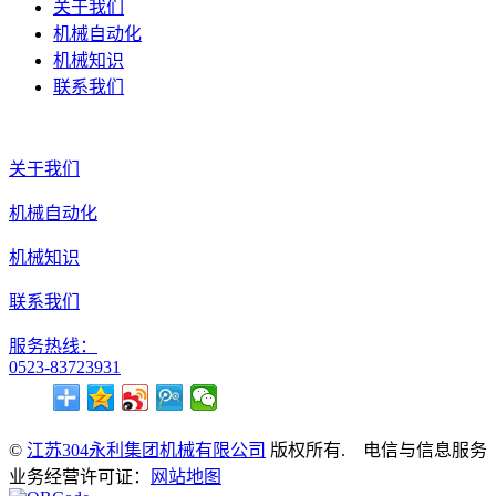
关于我们
机械自动化
机械知识
联系我们
关于我们
机械自动化
机械知识
联系我们
服务热线：
0523-83723931
©
江苏304永利集团机械有限公司
版权所有. 电信与信息服务
业务经营许可证：
网站地图