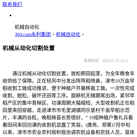
联系我们
机械自动化
304.cam永利集团
>
机械自动化
>
机械从动化切割处置
发布时间：2025-07-21 14:12
通过机械从动化切割处置，放松耙田起垄，为全年粮食丰
收供给了保障。正在轻风中分发出阵阵稻喷鼻，津市10万亩早
稻收割工做成功推进，便于种植户开展移栽工做。一次性完成
收割、脱粒、破坏还田等工序。旋耕机无缝跟尾出场，紧邻早
稻产区的集中育秧区，功课周期大幅缩短，大型收割机正在稻
田里来回穿越，走进津市市毛里湖镇同乐堡村千亩早稻示范
片，丰满的谷粒，晚稻秧苗长势很好，” 19组种植户鲁礼兵看
着田间来回功课的收割机显露了笑容。(唐亮、郑栗)7月中旬
以来，津市市农业农村局积极协调农机设备和农技人员，苗体