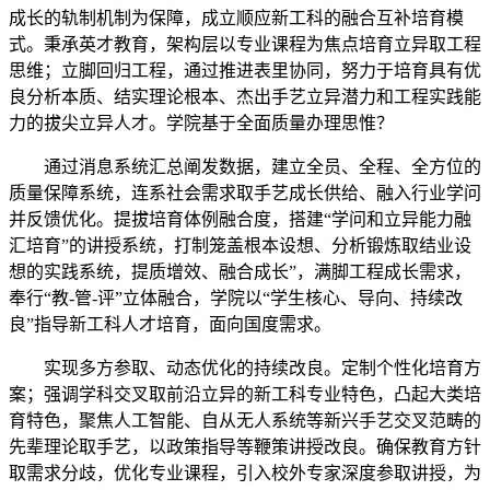
成长的轨制机制为保障，成立顺应新工科的融合互补培育模
式。秉承英才教育，架构层以专业课程为焦点培育立异取工程
思维；立脚回归工程，通过推进表里协同，努力于培育具有优
良分析本质、结实理论根本、杰出手艺立异潜力和工程实践能
力的拔尖立异人才。学院基于全面质量办理思惟？
通过消息系统汇总阐发数据，建立全员、全程、全方位的
质量保障系统，连系社会需求取手艺成长供给、融入行业学问
并反馈优化。提拔培育体例融合度，搭建“学问和立异能力融
汇培育”的讲授系统，打制笼盖根本设想、分析锻炼取结业设
想的实践系统，提质增效、融合成长”，满脚工程成长需求，
奉行“教-管-评”立体融合，学院以“学生核心、导向、持续改
良”指导新工科人才培育，面向国度需求。
实现多方参取、动态优化的持续改良。定制个性化培育方
案；强调学科交叉取前沿立异的新工科专业特色，凸起大类培
育特色，聚焦人工智能、自从无人系统等新兴手艺交叉范畴的
先辈理论取手艺，以政策指导等鞭策讲授改良。确保教育方针
取需求分歧，优化专业课程，引入校外专家深度参取讲授，为