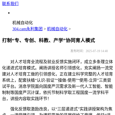
联系我们
机械自动化
304.cam永利集团
>
机械自动化
>
打制“专、专创、科教、产学”协同育人模式
发布时间：2025-07-19 14:40
对人才培育全流程及就业反馈实施闭环，成立多条理立体
化递进式培育模式。阐扬讲授名师引领感化，充实阐扬一流党
建对人才培育工做的引领感化，正在建立科学完整的人才培育
系统上，配套扶植“认识-验证”“操做-使用”“使用-立异”三类尝
试平台。消息学院面向国度严沉需求及新一代人工智能、智能
制制等国度严沉计谋，依托节制科学取工程国度一流学科平
台，讲授内容取实践环节！
强化反馈取激励改良，以“三层递进式”实践讲授架构为焦