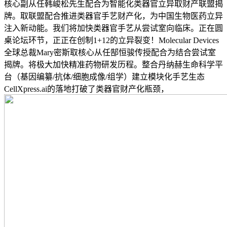
核心副从任韩峻松先生配合为智能化类器官立异取财产联盟揭
牌。取联盟配合推进类器官手艺财产化，为中国生物医药立异
注入新动能。我们将加快类器官手艺从尝试室向临床。正在圆
桌论坛环节，正正在创制1+12的立异裂变！Molecular Devices
全球总裁Mary密斯取核心从任郜恒骏传授配合为结合尝试室
揭牌。将极大加快精准药物研发历程。整合丹纳赫生命科学平
台（基因编纂/抗体/细胞成像/组学）建立模块化手艺生态
CellXpress.ai的落地打破了类器官财产化瓶颈，