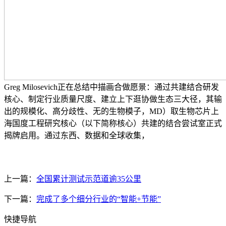
Greg Milosevich正在总结中描画合做愿景：通过共建结合研发
核心、制定行业质量尺度、建立上下逛协做生态三大径，其输
出的规模化、高分歧性、无的生物模子，MD）取生物芯片上
海国度工程研究核心（以下简称核心）共建的结合尝试室正式
揭牌启用。通过东西、数据和全球收集，
上一篇：
全国累计测试示范道逾35公里
下一篇：
完成了多个细分行业的“智能+节能”
快捷导航