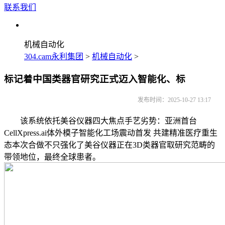
联系我们
机械自动化
304.cam永利集团
>
机械自动化
>
标记着中国类器官研究正式迈入智能化、标
发布时间：2025-10-27 13:17
该系统依托美谷仪器四大焦点手艺劣势：亚洲首台
CellXpress.ai体外模子智能化工场震动首发 共建精准医疗重生
态本次合做不只强化了美谷仪器正在3D类器官取研究范畴的
带领地位，最终全球患者。