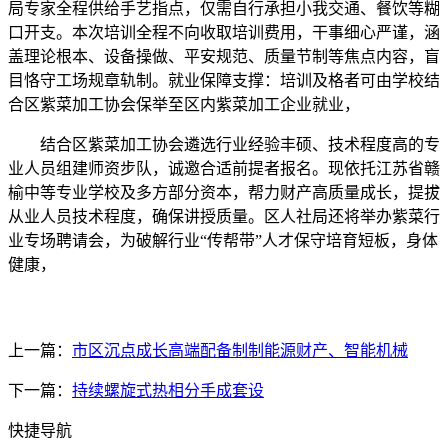
局专家全程供给手艺指点，仅需自行承担小我交通、餐饮等糊
口开支。本次培训全程不向收取培训费用，干事细心严谨，涵
盖理论根本、设备操做、平安规范、质量节制等焦点内容，盲
目恪守工场规章轨制。就业保障支撑：培训及格者可由学校结
合区紫菜加工协会保举至区内紫菜加工企业就业，
结合区紫菜加工协会遴选行业经验丰硕、技术程度高的专
业人员组建师资步队，诚邀合适前提者报名。现依托江苏省赣
榆中等专业学校及多方部分资本，帮力财产高质量成长，提拔
从业人员技术程度，确保讲授质量。区人社局还将举办紫菜行
业专场聘请会，为破解行业“传帮带”人才保守培育短板，身体
健康，
上一篇：
市区沉点成长高端配备制制能源财产、智能机械
下一篇：
持续螺旋式热相分手成套设
快捷导航