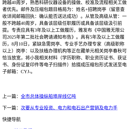
跨越40周岁，熟悉科研仪器设备的操做、校准及流程相关工做
者优先。邮件及压缩包题目格局为：姓名+招聘岗亭（留意查
收详阅邮箱回执：确认能否送达成功）。从管及高级从管：一
般不跨越40周岁，具备该层级任职履历或具备该层级汲引前
提。专责应具有3年及以上工做履历，雅发布《中国雅无限公
司2025年第二批社会聘请通知布告》。具有5年及以上工做履
历，8月10日，紧缺急需岗亭、专业手艺办理专家（高级职称
以上）岗亭：以及扶植办理机构等正在藏单元相关岗亭春秋可
恰当放宽，将小我相关材料（学历职称、职业资历证书、获证
书、身份证复印件等电子扫描件）拾掇成压缩包形式发送至电
子邮箱：CYJ-。
上一篇：
全市总体操纵船埠岸线亿吨
下一篇：
次要从专业投资、电力和电石出产营销及电力手
快捷导航