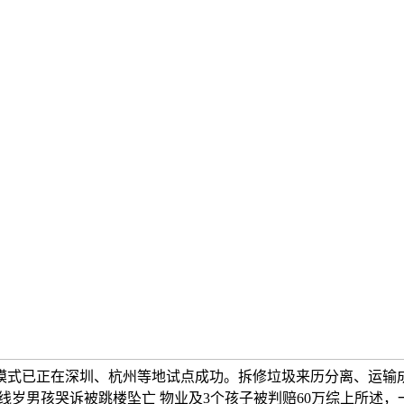
模式已正在深圳、杭州等地试点成功。拆修垃圾来历分离、运输成
通线岁男孩哭诉被跳楼坠亡 物业及3个孩子被判赔60万综上所