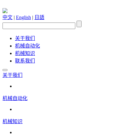
中文
|
English
|
日語
关于我们
机械自动化
机械知识
联系我们
关于我们
机械自动化
机械知识