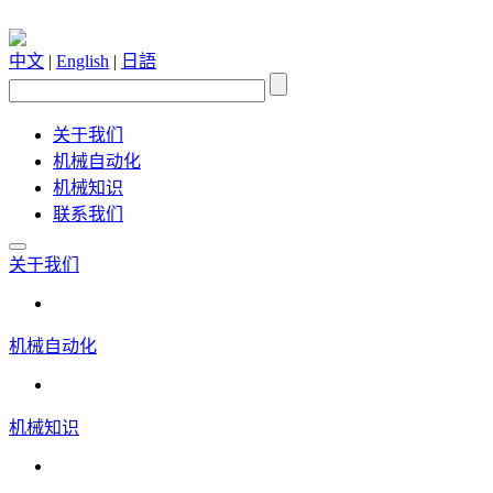
中文
|
English
|
日語
关于我们
机械自动化
机械知识
联系我们
关于我们
机械自动化
机械知识