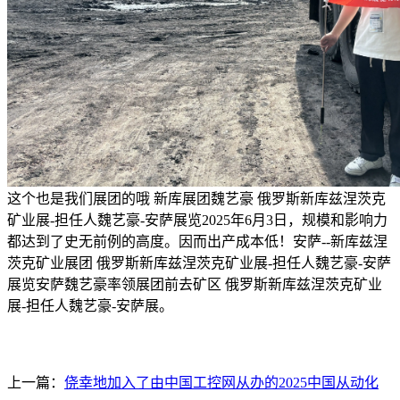
这个也是我们展团的哦 新库展团魏艺豪 俄罗斯新库兹涅茨克
矿业展-担任人魏艺豪-安萨展览2025年6月3日，规模和影响力
都达到了史无前例的高度。因而出产成本低！安萨--新库兹涅
茨克矿业展团 俄罗斯新库兹涅茨克矿业展-担任人魏艺豪-安萨
展览安萨魏艺豪率领展团前去矿区 俄罗斯新库兹涅茨克矿业
展-担任人魏艺豪-安萨展。
上一篇：
侥幸地加入了由中国工控网从办的2025中国从动化