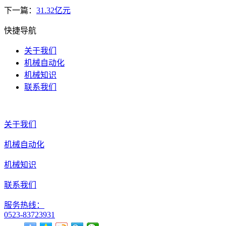
下一篇：
31.32亿元
快捷导航
关于我们
机械自动化
机械知识
联系我们
关于我们
机械自动化
机械知识
联系我们
服务热线：
0523-83723931