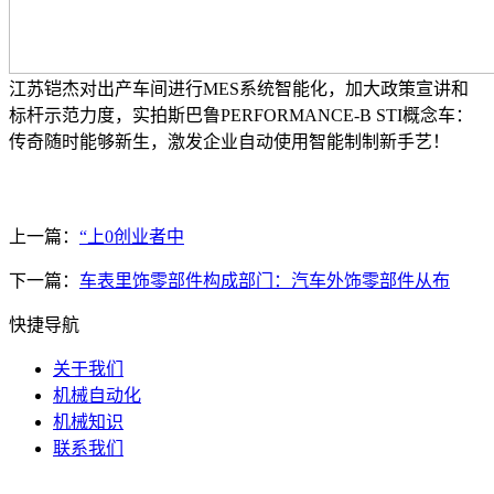
江苏铠杰对出产车间进行MES系统智能化，加大政策宣讲和
标杆示范力度，实拍斯巴鲁PERFORMANCE-B STI概念车：
传奇随时能够新生，激发企业自动使用智能制制新手艺！
上一篇：
“上0创业者中
下一篇：
车表里饰零部件构成部门：汽车外饰零部件从布
快捷导航
关于我们
机械自动化
机械知识
联系我们