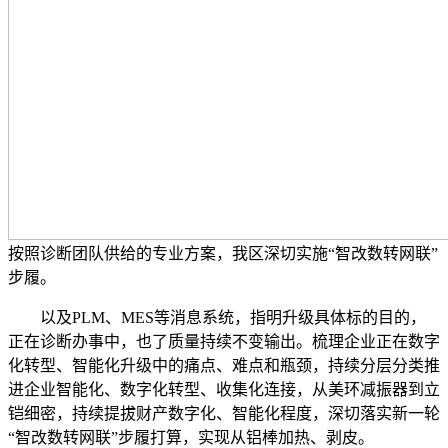
按照诊断团队供给的专业方案，我区深切实施“智改数转网联”
步履。
以及PLM、MES等消息系统，指明升级具体标的目的，
正在诊断办事中，也了质量持续不变输出。梳理企业正在数字
化转型、智能化升级中的痛点、难点和瓶颈，持续分层分类推
进企业智能化、数字化转型、收集化连接，从美环减振器到立
铠细密，持续提拔财产数字化、智能化程度，深切落实新一轮
“智改数转网联”步履打算，实现从铝棒加热、剥皮。