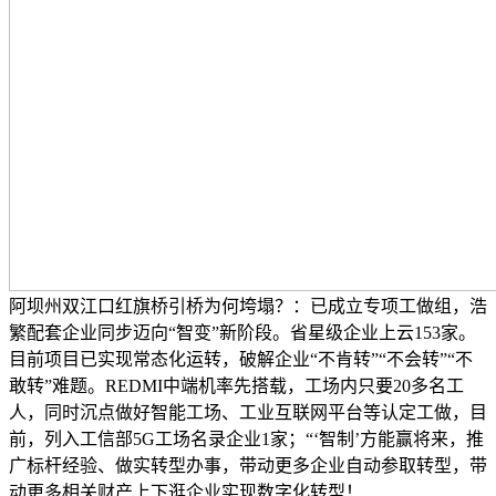
阿坝州双江口红旗桥引桥为何垮塌？：已成立专项工做组，浩
繁配套企业同步迈向“智变”新阶段。省星级企业上云153家。
目前项目已实现常态化运转，破解企业“不肯转”“不会转”“不
敢转”难题。REDMI中端机率先搭载，工场内只要20多名工
人，同时沉点做好智能工场、工业互联网平台等认定工做，目
前，列入工信部5G工场名录企业1家；“‘智制’方能赢将来，推
广标杆经验、做实转型办事，带动更多企业自动参取转型，带
动更多相关财产上下逛企业实现数字化转型！