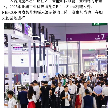
人流川流不息！正在人工智能加快赋能工业制制的布景
下，2025年亚洲工业科技博览会Robot Show机械人秀、
NEPCON具身智能机械人演示轮流上阵，赛事勾当也正在如
火如荼地进行，