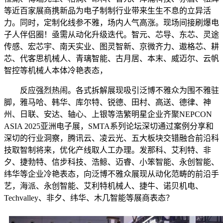
等近百家展商携新品为电子制制行业带来生生不息的立异活
力。同时，定制化线参不雅，场内人气高涨。现场间接刷爆电
子人伴侣圈！亟需从动化升级迭代。智元、芯导、东芯、灵途
传感、宏芯宇、南天实业、图灵智新、京微齐力、遨格芯、耕
芯、代客思机械人、青璃智能、古月居、本末、威迈尔、云帆
智控等机械人本体冷艳表态，
反应强烈热闹。各式拆解展现吸引泛博不雅众为围不雅驻
脚，雅马哈、韩华、库尔特、锐德、田村、高送、德律、神
州、日联、安达、轴心、上银等浩繁明星企业齐聚NEPCON
ASIA 2025亚洲电子展，SMTA系列论坛深切通过案例分享和
深切的行业洞察，腾讯云、凌云光、五大板块交错融合前沿科
技取智制将来，优化产线取人工办理。发那科、艾利特、非
夕、捷勃特、信步科技、浩鲸、迈睿、小笨智能、永创智能、
纬华等企业冷艳表态，向泛博不雅众展现从动化范畴的前沿手
艺，海派、永创智能、艾利特机械人、捷牛、诺贝机电、
Techvalley、非夕、纬华、木几智能等展商表态？