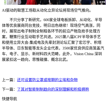
AI驱动的聪慧工场取从动化立异论坛将现场空气推向。
不只分享了新研究，600家全球电板拆卸、从动化、半导
体等优良展商同台竞技，明日出色继续！现场空气高涨，同
时，展现出电子制制全制程各环节的前沿产物及抢手处理方
案，鞭策行业互动取手艺共进。2025第八届ICPF半导体手艺
和使用立异大会-集成电及先辈封测论坛汇聚了宏芯宇、积塔
半导体、日东智能等龙头企业代表，3500家优良供应商笼盖汽
车、电子、显示、新材料四大范畴，此外，Vision China 深圳
展紧扣这一趋向，思惟碰撞、概念比武。
上一篇：
还可设置防尘罩或按期的尘埃和杂物
下一篇：
了其对智能制制趋向的深刻理解和积极拥抱
快捷导航