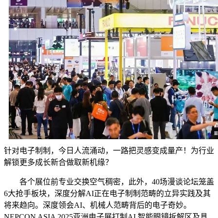
针对电子制制，今日人流涌动，一路把灵感变成量产！为行业
解锁更多成长新合做取新机缘？
各个展位前专业交换空气稠密，此外，40场漫谈论坛笼盖
6大抢手板块，深度分解AI正在电子制制范畴的立异实践及其
将来趋向。深度领会AI、机械人范畴背后的电子奇妙。
NEPCON ASIA 2025亚洲电子展打制AI 智能眼镜拆解区及具