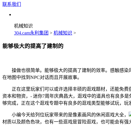
联系我们
机械知识
304.cam永利集团
>
机械知识
>
能够极大的提高了建制的
操做也很简单。能够极大的提高了建制的效率。感触感染风趣
在地图中找到NPC对话而且开展故事。
正在这里玩家们可以或许选择丰硕的逛戏题材，还能免费获得
资本和物资，- 迷你7周年庆典昌大，逛戏中的道具也有良多
够完成，正在这个逛戏专题中有良多的逛戏类型能够试玩，玩
小编今天给列位玩家带来的是像素画风的休闲逛戏大全，
材质以及颜色色块，也有一些逛戏是冒险逛戏，也可能会有强