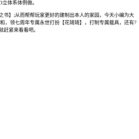
D立体系体例做。
之书】;从而帮帮玩家更好的建制出本人的家园，今天小编为大
来挑和，领七周年专属永世打扮【花琦琦】，打制专属载具，还有7
就赶紧来看看吧。