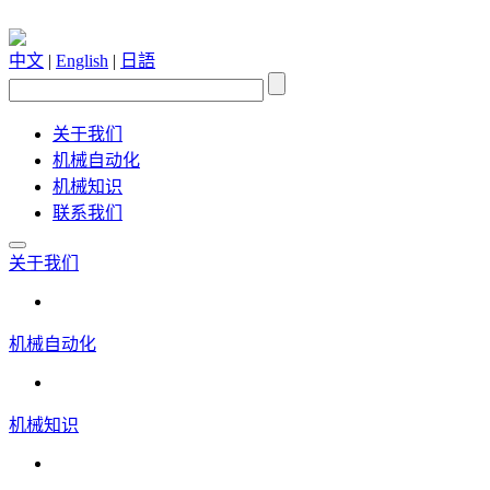
中文
|
English
|
日語
关于我们
机械自动化
机械知识
联系我们
关于我们
机械自动化
机械知识